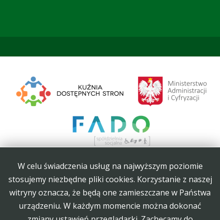
W celu świadczenia usług na najwyższym poziomie
stosujemy niezbędne pliki cookies. Korzystanie z naszej
witryny oznacza, że będą one zamieszczane w Państwa
Projekt Kuźnia Dostępnych Stron współfinansowany ze środków Ministerstwa
urządzeniu. W każdym momencie można dokonać
Administracji i Cyfryzacji
zmiany ustawień przeglądarki. Zachęcamy do