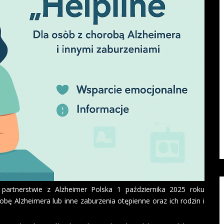
partnerstwie z Alzheimer Polska 1 października 2025 roku
robę Alzheimera lub inne zaburzenia otępienne oraz ich rodzin i