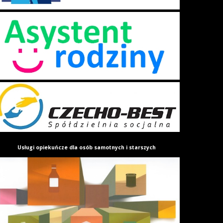
Usługi opiekuńcze
dla osób samotnych i starszych