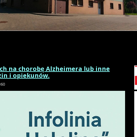
rych na chorobę Alzheimera lub inne
zin i opiekunów.
360