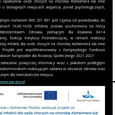
ch i opiekunów osób chorych na chorobę Alzheimera lub inne
ji o dostępnych miejscach wsparcia, porad psychologicznych,
zpłatnym numerem 800 201 801 jest czynna od poniedziałku do
inach 10.00-16.00. Infolinia została uruchomiona na mocy
 Ministerstwem Zdrowia, pełniącym dla działania 04.14
nej, funkcję Instytucji Pośredniczącej, w ramach realizacji
tnej infolinii dla osób chorych na chorobę Alzheimera lub inne
. Projekt jest współfinansowany z Europejskiego Funduszu
usze Europejskie dla Rozwoju Społecznego 2021-2027.
ekazanie powyższej informacji wraz z plakatem podległym
iałom/osobom realizującym zadania w obszarze zdrowia oraz
cznym dla mieszkańców miejscu.
imer.rpp.gov.pl