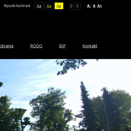
Wysoki kontrast
Aa
Aa
Aa
A-
A
A+
obrania
RODO
BIP
Kontakt