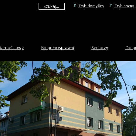
Tryb domyślny
Tryb nocny
idarnościowy
Niepełnosprawni
Seniorzy
Do p