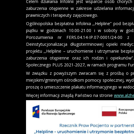
Celem działania Infolinii jest wsparcie osób chory
zaburzenia otępienne w zakresie udzielania informac
prawniczych i terapeuty zajęciowego.
Ogólnopolska bezpłatna Infolinia ,,Helpline” pod be
piątku w godzinach 10.00-21.00 i w soboty w godz
Porozumienia nr FERS.04.14-IP.07-0001/24-00 z
Deinstytucjonalizacja długoterminowej opieki medycz
projektu ,,Helpline – uruchomienie i utrzymanie bezpła
zaburzenia otępienne oraz ich rodzin i opiekunów”
Społecznego PLUS 2021-2027, w ramach programu Fund
W związku z powyższym zwracam się z prośbą o prz
miejskim/gminnym ośrodkom pomocy społecznej, wydz
proszę o umieszczenie plakatu informacyjnego w wido
Więcej informacji znajdą Państwo na stronie
www.alzhe