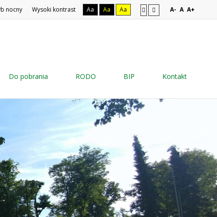
yb nocny
Wysoki kontrast
Aa
Aa
Aa
A-
A
A+
Do pobrania
RODO
BIP
Kontakt