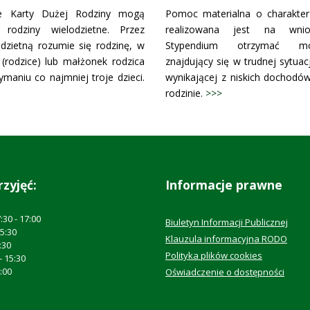
ie Karty Dużej Rodziny mogą
Pomoc materialna o charakter
 rodziny wielodzietne. Przez
realizowana jest na wnio
odzietną rozumie się rodzinę, w
Stypendium otrzymać m
 (rodzice) lub małżonek rodzica
znajdujący się w trudnej sytuacj
maniu co najmniej troje dzieci.
wynikającej z niskich dochod
rodzinie.
>>>
rzyjęć:
Informacje prawne
:30 - 17:00
Biuletyn Informacji Publicznej
15:30
Klauzula informacyjna RODO
:30
Polityka plików cookies
- 15:30
4:00
Oświadczenie o dostępności