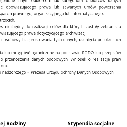
ępnione innym odbiorcom lub kategoriom odbiorców danych
nie obowiązującego prawa lub zawartych umów powierzenia
parcia prawnego, organizacyjnego lub informatycznego.
rzecich.
niezbędny do realizacji celów dla których zostały zebrane, a
wiązującego prawa dotyczycącego archiwizacji.
h osobowych, sprostowania tych danych, usunięcia po okresach
ia lub mogą być ograniczone na podstawie RODO lub przepisów
do przenoszenia danych osobowych. Wniosek o realizacje praw
tora.
anu nadzorczego – Prezesa Urzędu ochrony Danych Osobowych.
ej Rodziny
Stypendia socjalne