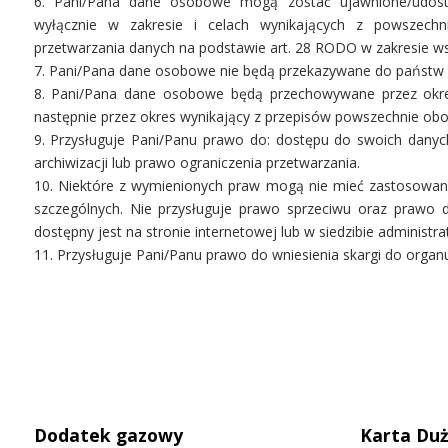
6. Pani/Pana dane osobowe mogą zostać ujawnione/udost
wyłącznie w zakresie i celach wynikających z powszech
przetwarzania danych na podstawie art. 28 RODO w zakresie ws
7. Pani/Pana dane osobowe nie będą przekazywane do państw t
8. Pani/Pana dane osobowe będą przechowywane przez okres 
następnie przez okres wynikający z przepisów powszechnie obo
9. Przysługuje Pani/Panu prawo do: dostępu do swoich danyc
archiwizacji lub prawo ograniczenia przetwarzania.
10. Niektóre z wymienionych praw mogą nie mieć zastosowan
szczególnych. Nie przysługuje prawo sprzeciwu oraz prawo 
dostępny jest na stronie internetowej lub w siedzibie administra
11. Przysługuje Pani/Panu prawo do wniesienia skargi do org
Dodatek gazowy
Karta Duż