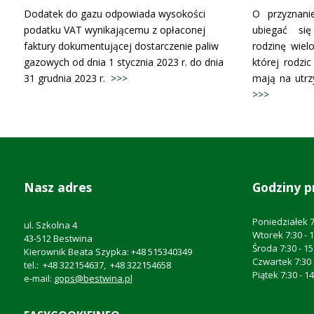
Dodatek do gazu odpowiada wysokości
O przyznan
podatku VAT wynikającemu z opłaconej
ubiegać się
faktury dokumentującej dostarczenie paliw
rodzinę wiel
gazowych od dnia 1 stycznia 2023 r. do dnia
której rodzic
31 grudnia 2023 r.
>>>
mają na utrzy
>>>
Nasz adres
Godziny p
Poniedziałek 7
ul. Szkolna 4
Wtorek 7:30 - 
43-512 Bestwina
Środa 7:30 - 15
Kierownik Beata Szypka: +48 515340349
Czwartek 7:30 
tel.: +48 322154637, +48 322154658
Piątek 7:30 - 1
e-mail:
gops@bestwina.pl