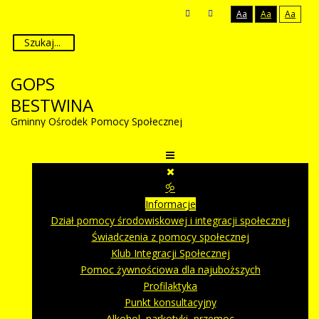
Aa
Aa
Aa
GOPS
BESTWINA
Gminny Ośrodek Pomocy Społecznej
🝰
Informacje
Dział pomocy środowiskowej i integracji społecznej
Świadczenia z pomocy społecznej
Klub Integracji Społecznej
Pomoc żywnościowa dla najuboższych
Profilaktyka
Punkt konsultacyjny
Alkohol, narkotyki, przemoc