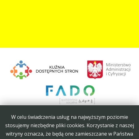
W celu świadczenia usług na najwyższym poziomie
stosujemy niezbędne pliki cookies. Korzystanie z naszej
witryny oznacza, że będą one zamieszczane w Państwa
Projekt Kuźnia Dostępnych Stron współfinansowany ze środków Ministerstwa