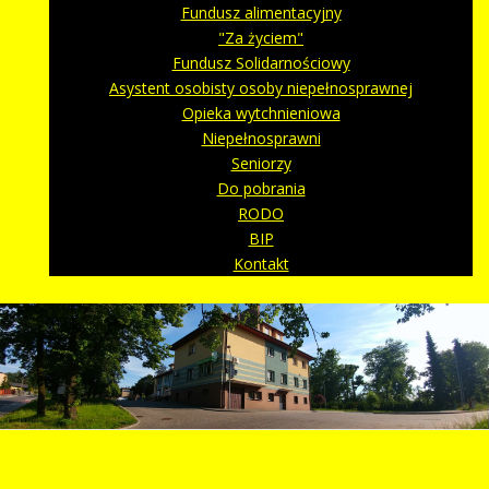
Fundusz alimentacyjny
"Za życiem"
Fundusz Solidarnościowy
Asystent osobisty osoby niepełnosprawnej
Opieka wytchnieniowa
Niepełnosprawni
Seniorzy
Do pobrania
RODO
BIP
Kontakt