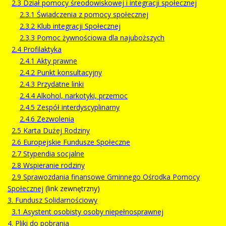
2.3 Dział pomocy śreodowiskowej i integracji społecznej
2.3.1 Świadczenia z pomocy społecznej
2.3.2 Klub integracji Społecznej
2.3.3 Pomoc żywnościowa dla najuboższych
2.4 Profilaktyka
2.4.1 Akty prawne
2.4.2 Punkt konsultacyjny
2.4.3 Przydatne linki
2.4.4 Alkohol, narkotyki, przemoc
2.4.5 Zespół interdyscyplinarny
2.4.6 Zezwolenia
2.5 Karta Dużej Rodziny
2.6 Europejskie Fundusze Społeczne
2.7 Stypendia socjalne
2.8 Wspieranie rodziny
2.9 Sprawozdania finansowe Gminnego Ośrodka Pomocy
Społecznej
(link zewnętrzny)
3. Fundusz Solidarnościowy
3.1 Asystent osobisty osoby niepełnosprawnej
4. Pliki do pobrania